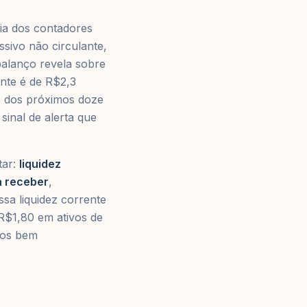
ria dos contadores
ssivo não circulante,
balanço revela sobre
ante é de R$2,3
s dos próximos doze
sinal de alerta que
tar:
liquidez
a receber
,
sa liquidez corrente
 R$1,80 em ativos de
mos bem