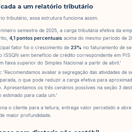
icada a um relatório tributário
io tributário, essa estrutura funciona assim.
imeiro semestre de 2025, a carga tributária efetiva da em
nto,
4,1 pontos percentuais
acima do mesmo período de 2
cipal fator foi o crescimento de
23%
no faturamento de ser
do ISSQN sem benefício de crédito correspondente em PIS
faixa superior do Simples Nacional a partir de abril.'
:
'Recomendamos avaliar a segregação das atividades de 
eparada, o que pode reduzir a carga efetiva para aproxim
 Apresentamos os três cenários possíveis na seção 3 dest
o estimado para cada um.'
iona o cliente para a leitura, entrega valor percebido e ab
de maior profundidade.