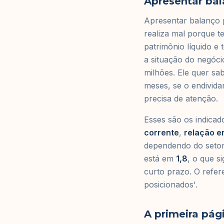
Apresentar bal
Apresentar balanço p
realiza mal porque t
patrimônio líquido e
a situação do negóci
milhões. Ele quer s
meses, se o endivida
precisa de atenção.
Esses são os indicad
corrente
,
relação en
dependendo do setor.
está em
1,8
, o que s
curto prazo. O refer
posicionados'.
A primeira pág