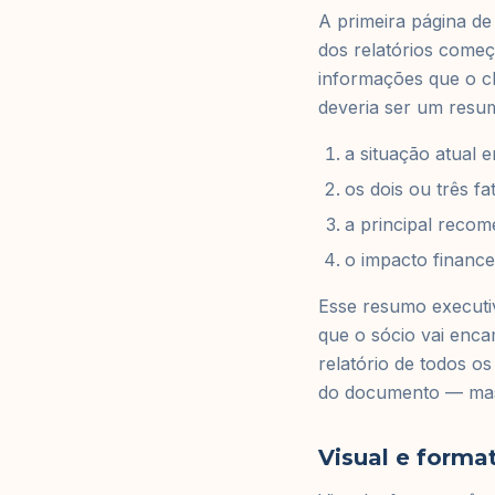
A primeira página de 
dos relatórios começ
informações que o cl
deveria ser um resu
a situação atual 
os dois ou três fa
a principal reco
o impacto financ
Esse resumo executiv
que o sócio vai enca
relatório de todos o
do documento — mas o
Visual e forma