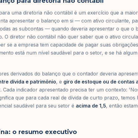
anço para diretoria não contábil
ara uma diretoria não contábil é um exercício que a maio
enta apresentar o balanço em si — com ativo circulante, pa
 todas as subcontas — quando deveria apresentar o que o 
o. O diretor não contábil não quer saber que o ativo circul
aber se a empresa tem capacidade de pagar suas obrigaçõe
mento está num nível saudável para o setor, e se há algum 
ores derivados do balanço que o contador deveria apresen
tre dívida e patrimônio
, e
giro de estoque ou de contas 
 Cada indicador apresentado precisa ter um contexto: 'Nos
ignifica que para cada real de dívida de curto prazo, temos
encial saudável para seu setor é
acima de 1,5
, então esta
ina: o resumo executivo