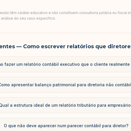
údo têm caráter educativo e não constituem consultoria jurídica ou fiscal i
a análise do seu caso específico.
entes
— Como escrever relatórios que diretor
 fazer um relatório contábil executivo que o cliente realmente 
Como apresentar balanço patrimonial para diretoria não contábi
Qual a estrutura ideal de um relatório tributário para empresári
O que não deve aparecer num parecer contábil para diretor?