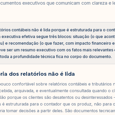
ocumentos executivos que comunicam com clareza e l
tórios contábeis não é lida porque é estruturada para o con
ra executiva efetiva segue três blocos: situação (o que acon
u) e recomendação (o que fazer, com impacto financeiro e
eve ser um resumo executivo com os fatos mais relevantes e
oda a profundidade técnica fica no corpo do documento.
ia dos relatórios não é lida
uco confortável sobre relatórios contábeis e tributários n
recebida, arquivada, e eventualmente consultada quando o c
Não porque os clientes são desatentos ou desinteressados
os é estruturada para o contador que os produz, não para o
ia tomar decisões a partir deles. São documentos tecnica