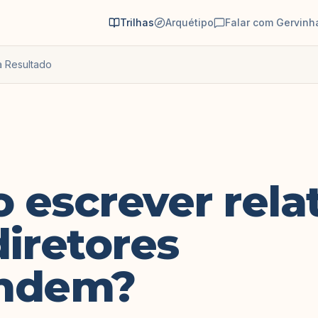
Trilhas
Arquétipo
Falar com Gervinh
a Resultado
escrever relat
iretores
ndem?