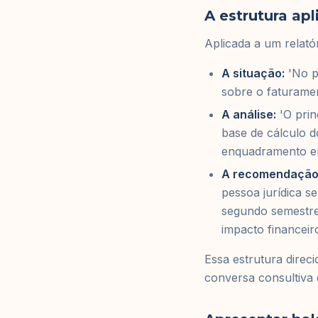
A estrutura apl
Aplicada a um relatór
A situação:
'No pr
sobre o faturame
A análise:
'O prin
base de cálculo 
enquadramento em 
A recomendação
pessoa jurídica s
segundo semestre.
impacto financeir
Essa estrutura direc
conversa consultiva 