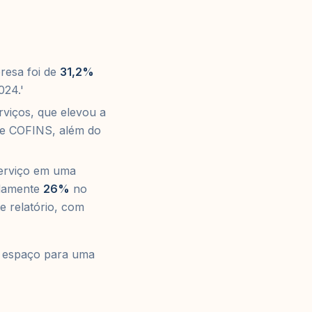
presa foi de
31,2%
024.'
viços, que elevou a
 e COFINS, além do
serviço em uma
adamente
26%
no
e relatório, com
re espaço para uma