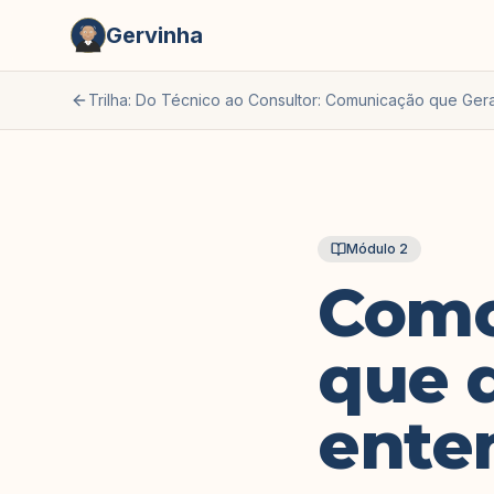
Gervinha
Trilha:
Do Técnico ao Consultor: Comunicação que Ger
Módulo
2
Como 
que d
ente