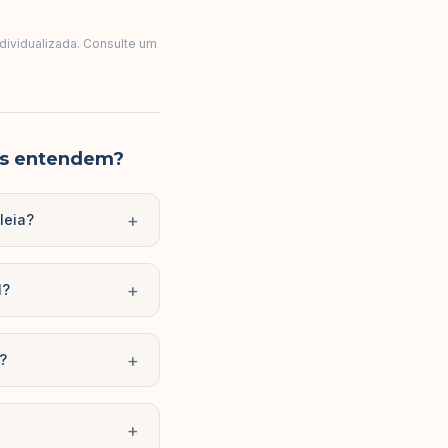
ndividualizada. Consulte um
es entendem?
+
leia?
+
l?
+
o?
+