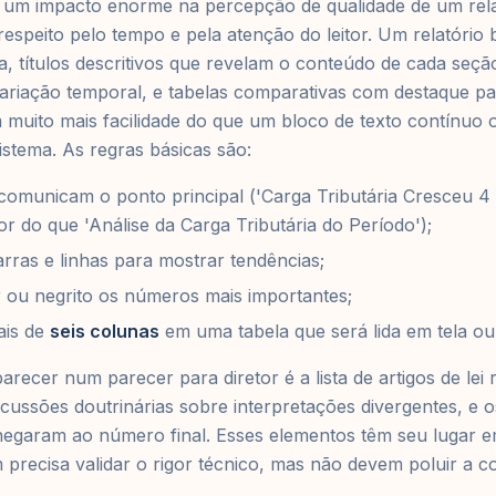
m um impacto enorme na percepção de qualidade de um rela
 respeito pelo tempo e pela atenção do leitor. Um relatór
ra, títulos descritivos que revelam o conteúdo de cada seçã
variação temporal, e tabelas comparativas com destaque pa
m muito mais facilidade do que um bloco de texto contínuo 
istema. As regras básicas são:
á comunicam o ponto principal ('Carga Tributária Cresceu 
r do que 'Análise da Carga Tributária do Período');
arras e linhas para mostrar tendências;
 ou negrito os números mais importantes;
ais de
seis colunas
em uma tabela que será lida em tela o
recer num parecer para diretor é a lista de artigos de lei
iscussões doutrinárias sobre interpretações divergentes, e o
hegaram ao número final. Esses elementos têm seu lugar e
 precisa validar o rigor técnico, mas não devem poluir a 