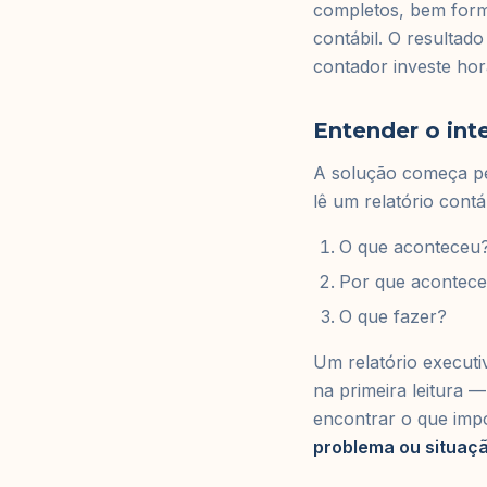
completos, bem form
contábil. O resultad
contador investe ho
Entender o inte
A solução começa pe
lê um relatório cont
O que aconteceu
Por que acontec
O que fazer?
Um relatório executi
na primeira leitura —
encontrar o que impo
problema ou situaçã