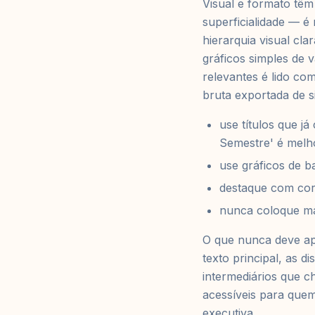
Visual e formato tê
superficialidade — é
hierarquia visual cla
gráficos simples de 
relevantes é lido co
bruta exportada de s
use títulos que j
Semestre' é melho
use gráficos de b
destaque com cor
nunca coloque m
O que nunca deve apa
texto principal, as d
intermediários que c
acessíveis para quem
executiva.