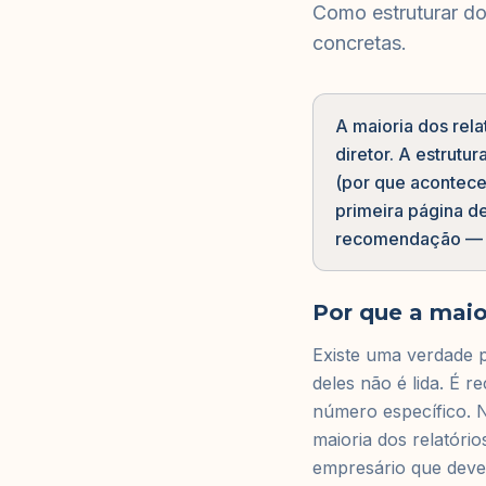
Como estruturar d
concretas.
A maioria dos rela
diretor. A estrutu
(por que acontece
primeira página d
recomendação — t
Por que a maior
Existe uma verdade po
deles não é lida. É 
número específico. 
maioria dos relatóri
empresário que dever