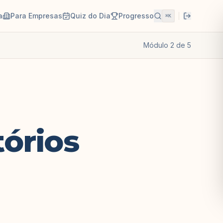
a
Para Empresas
Quiz do Dia
Progresso
⌘K
Módulo
2
de
5
órios