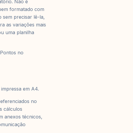
tório. Não é
io bem formatado com
o sem precisar lê-la,
ra as variações mais
ou uma planilha
4 Pontos no
u impressa em A4.
 referenciados no
s cálculos
m anexos técnicos,
comunicação