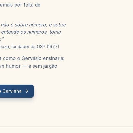
emais por falta de
 não é sobre número, é sobre
 entende os números, toma
.”
ouza, fundador da OSP (1977)
a como o Gervásio ensinaria:
 com humor — e sem jargão
o Gervinha