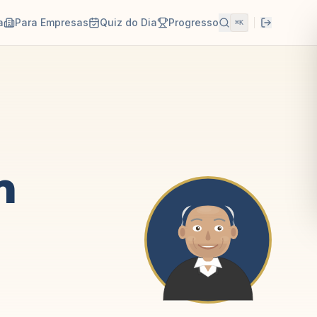
a
Para Empresas
Quiz do Dia
Progresso
⌘K
m