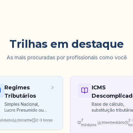
Trilhas em destaque
As mais procuradas por profissionais como você
Regimes
ICMS
Tributários
Descomplicad
Simples Nacional,
Base de cálculo,
Lucro Presumido ou
substituição tributária
Lucro Real — qual o
créditos e obrigaçõ
ódulos
Iniciante
2-3 horas
7
2-
melhor?
acessórias.
Intermediário
módulos
ho