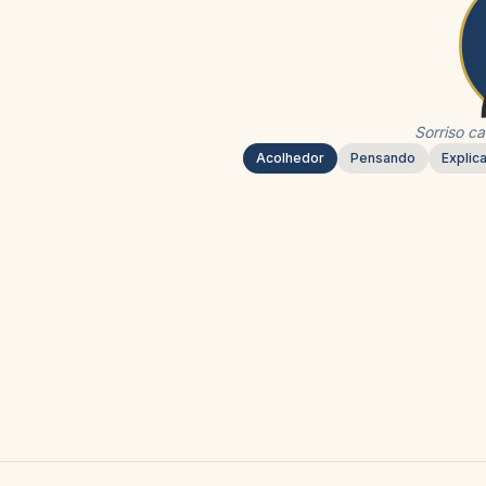
Sorriso c
Acolhedor
Pensando
Explic