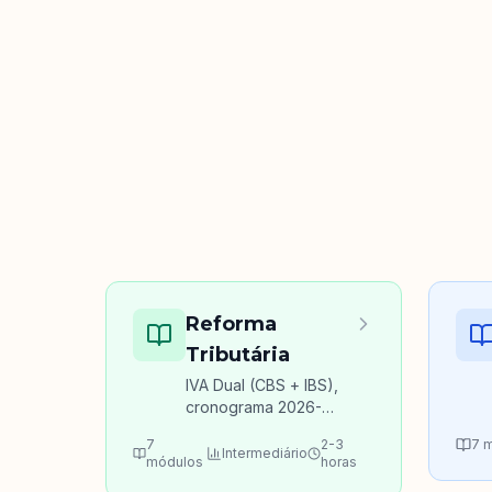
Reforma
Tributária
IVA Dual (CBS + IBS),
cronograma 2026-
2033 e como preparar
7
2-3
7
m
sua empresa.
Intermediário
módulos
horas