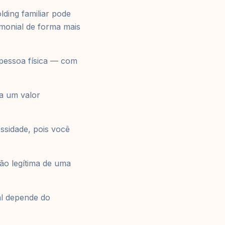
lding familiar pode
rimonial de forma mais
 pessoa física — com
na um valor
sidade, pois você
ção legítima de uma
al depende do