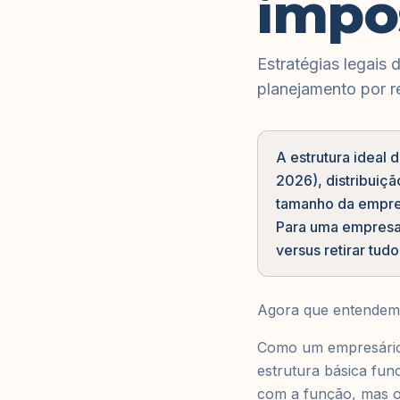
impo
Estratégias legais 
planejamento por r
A estrutura ideal
2026), distribuiç
tamanho da empres
Para uma empresa 
versus retirar tud
Agora que entendemo
Como um empresário 
estrutura básica fun
com a função, mas ot