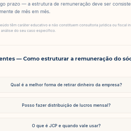
ngo prazo — a estrutura de remuneração deve ser consist
amente de mês em mês.
údo têm caráter educativo e não constituem consultoria jurídica ou fiscal i
a análise do seu caso específico.
entes
— Como estruturar a remuneração do sóc
Qual é a melhor forma de retirar dinheiro da empresa?
Posso fazer distribuição de lucros mensal?
O que é JCP e quando vale usar?