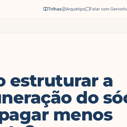
Trilhas
Arquétipo
Falar com Gervinh
 estruturar a
neração do só
 pagar menos