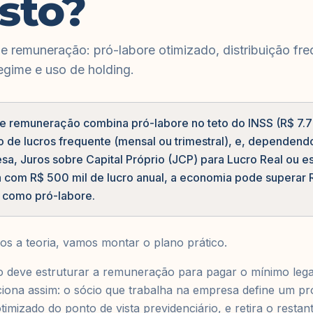
sto?
de remuneração: pró-labore otimizado, distribuição fr
egime e uso de holding.
 de remuneração combina pró-labore no teto do INSS (R$ 7
ão de lucros frequente (mensal ou trimestral), e, dependen
a, Juros sobre Capital Próprio (JCP) para Lucro Real ou est
com R$ 500 mil de lucro anual, a economia pode superar R
o como pró-labore.
s a teoria, vamos montar o plano prático.
deve estruturar a remuneração para pagar o mínimo lega
ciona assim: o sócio que trabalha na empresa define um pr
imizado do ponto de vista previdenciário, e retira o restan