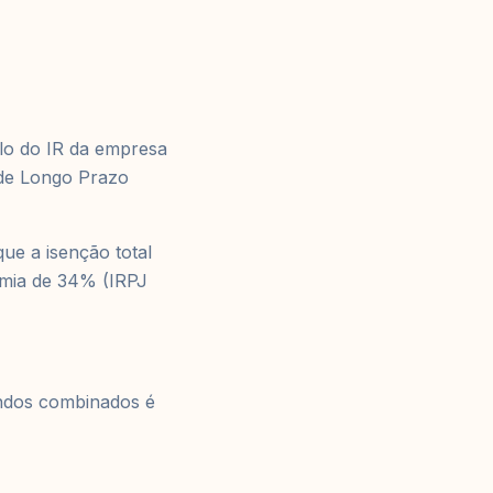
lo do IR da empresa
 de Longo Prazo
ue a isenção total
omia de 34% (IRPJ
ndos combinados é