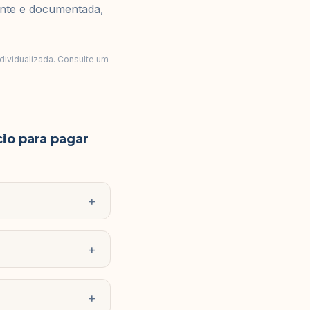
ente e documentada,
ndividualizada. Consulte um
io para pagar
+
+
+