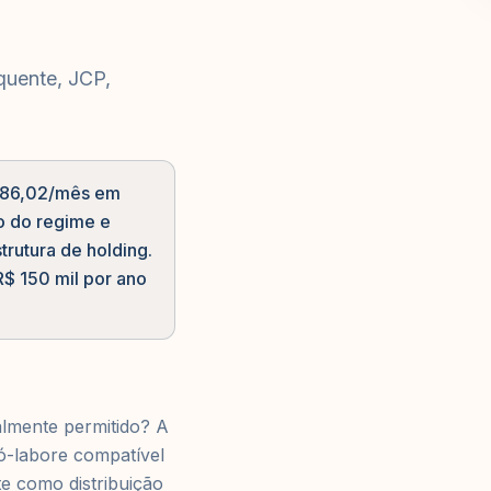
equente, JCP,
.786,02/mês em
do do regime e
rutura de holding.
$ 150 mil por ano
lmente permitido? A
ó-labore compatível
te como distribuição