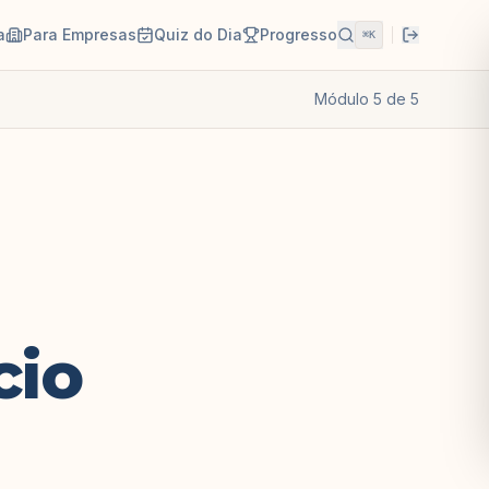
a
Para Empresas
Quiz do Dia
Progresso
⌘K
Módulo
5
de
5
cio