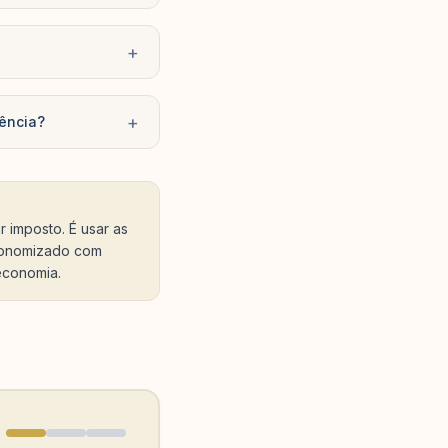
+
+
iência?
 imposto. É usar as
economizado com
economia.