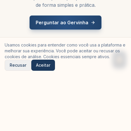
de forma simples e prática.
Perguntar ao Gervinha
Usamos cookies para entender como você usa a plataforma e
melhorar sua experiência. Você pode aceitar ou recusar os
cookies de análise. Cookies essenciais sempre ativos.
Recusar
Aceitar
©
2026
Gervinha — criado pela
Equilibria Tech
em parceria
com a
OSP Soluções de Negócio
Trilhas
Manifesto
Meu Progresso
Quem fez
Para Empresas