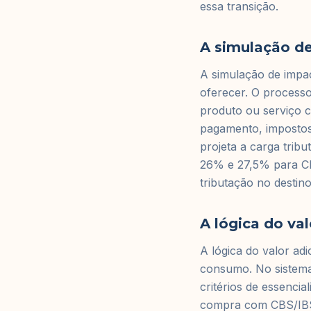
essa transição.
A simulação d
A simulação de impac
oferecer. O processo
produto ou serviço c
pagamento, impostos
projeta a carga trib
26% e 27,5% para CBS
tributação no destin
A lógica do va
A lógica do valor a
consumo. No sistema
critérios de essenci
compra com CBS/IBS g