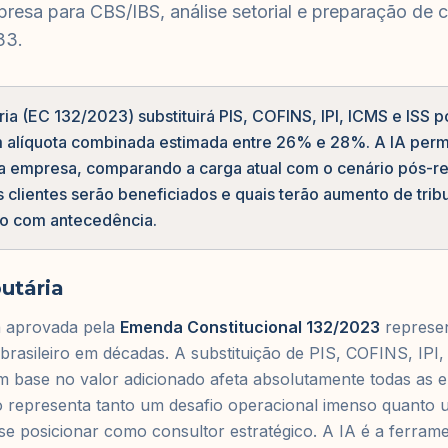
resa para CBS/IBS, análise setorial e preparação de c
33.
ia (EC 132/2023) substituirá PIS, COFINS, IPI, ICMS e ISS p
alíquota combinada estimada entre 26% e 28%. A IA permi
a empresa, comparando a carga atual com o cenário pós-r
s clientes serão beneficiados e quais terão aumento de tri
ção com antecedência.
utária
a aprovada pela
Emenda Constitucional 132/2023
represe
o brasileiro em décadas. A substituição de PIS, COFINS, IPI
 base no valor adicionado afeta absolutamente todas as e
so representa tanto um desafio operacional imenso quanto
e posicionar como consultor estratégico. A IA é a ferramen