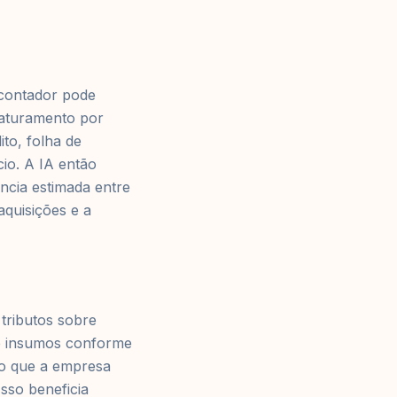
 contador pode
 faturamento por
to, folha de
io. A IA então
ência estimada entre
quisições e a
tributos sobre
re insumos conforme
udo que a empresa
sso beneficia