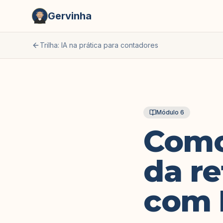
Gervinha
Trilha:
IA na prática para contadores
Módulo
6
Como
da re
com 