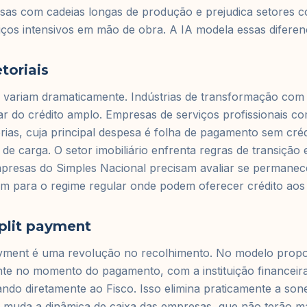
s com cadeias longas de produção e prejudica setores c
iços intensivos em mão de obra. A IA modela essas difere
toriais
s variam dramaticamente. Indústrias de transformação com
ar do crédito amplo. Empresas de serviços profissionais co
rias, cuja principal despesa é folha de pagamento sem cré
 de carga. O setor imobiliário enfrenta regras de transição 
mpresas do Simples Nacional precisam avaliar se permane
am para o regime regular onde podem oferecer crédito aos 
plit payment
ayment é uma revolução no recolhimento. No modelo propos
nte no momento do pagamento, com a instituição financeir
ndo diretamente ao Fisco. Isso elimina praticamente a so
 muda a dinâmica de caixa das empresas, que não terão ma