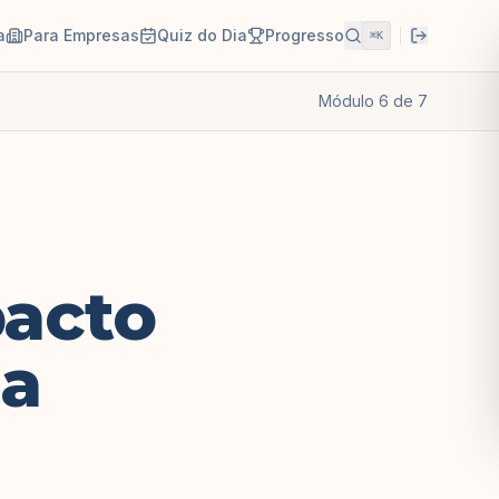
a
Para Empresas
Quiz do Dia
Progresso
⌘K
Módulo
6
de
7
pacto
ia