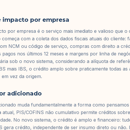
e impacto por empresa
to por empresa é o serviço mais imediato e valioso que o
 começa com a coleta dos dados fiscais atuais do cliente:
om NCM ou código de serviço, compras com direito a crédi
 pagos nos últimos 12 meses e margens por linha de negóc
utária sob o novo sistema, considerando a alíquota de refer
 mais IBS, o crédito amplo sobre praticamente todas as a
o em vez da origem.
lor adicionado
dicionado muda fundamentalmente a forma como pensamos 
 atual, PIS/COFINS não cumulativo permite créditos sob
alidade. No novo sistema, o crédito é amplo e financeiro: t
era crédito, independente de ser insumo direto ou não. I