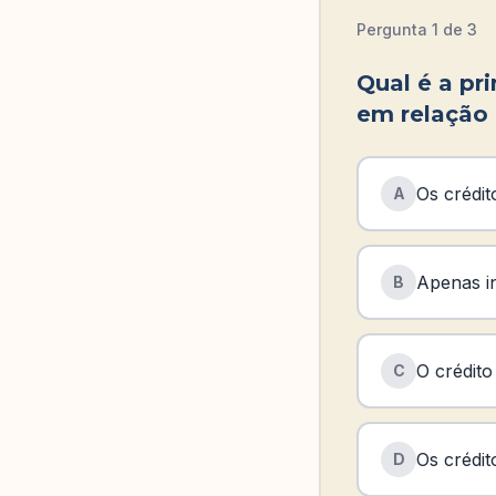
Pergunta
1
de
3
Qual é a pr
em relação 
Os crédi
A
Apenas in
B
O crédito
C
Os crédi
D