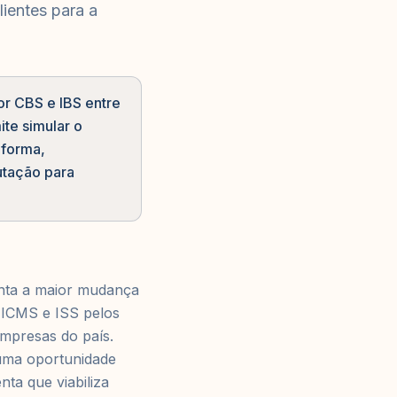
lientes para a
or CBS e IBS entre
te simular o
eforma,
butação para
nta a maior mudança
, ICMS e ISS pelos
mpresas do país.
 uma oportunidade
ta que viabiliza