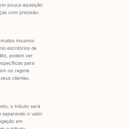
om pouca aquisição
nças com precisão.
 muitos insumos
mo escritórios de
dito, podem ver
específicas para
cem no regime
seus clientes.
to, o tributo será
a separando o valor
negação em
is o tributo