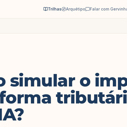
Trilhas
Arquétipo
Falar com Gervinh
 simular o im
forma tributár
IA?