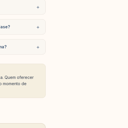
+
+
fase?
+
rma?
ria. Quem oferecer
o o momento de