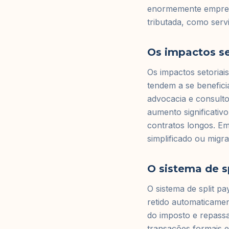
enormemente empresa
tributada, como serv
Os impactos se
Os impactos setoriai
tendem a se benefici
advocacia e consulto
aumento significativo
contratos longos. E
simplificado ou migr
O sistema de s
O sistema de split p
retido automaticame
do imposto e repassa
transações formais e