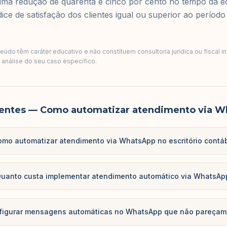
 uma redução de quarenta e cinco por cento no tempo da e
ce de satisfação dos clientes igual ou superior ao período 
údo têm caráter educativo e não constituem consultoria jurídica ou fiscal i
a análise do seu caso específico.
entes
— Como automatizar atendimento via W
mo automatizar atendimento via WhatsApp no escritório contáb
uanto custa implementar atendimento automático via WhatsAp
igurar mensagens automáticas no WhatsApp que não pareçam 