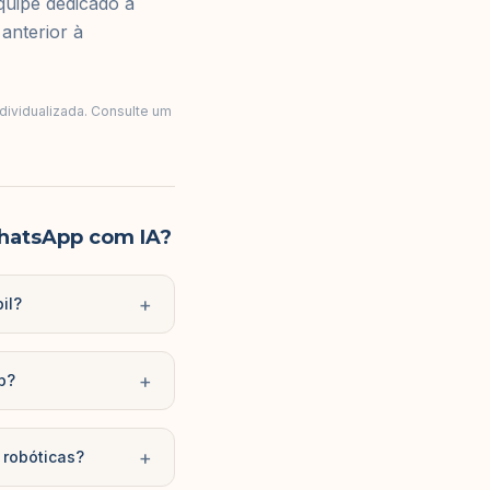
quipe dedicado a
anterior à
ndividualizada. Consulte um
hatsApp com IA?
+
il?
+
p?
+
robóticas?