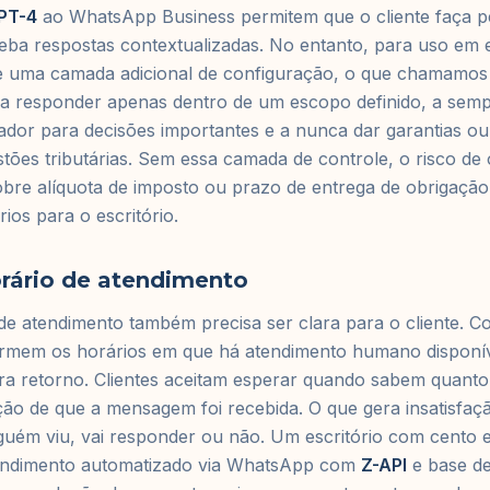
PT-4
ao WhatsApp Business permitem que o cliente faça 
ceba respostas contextualizadas. No entanto, para uso em es
ge uma camada adicional de configuração, o que chamamos
o a responder apenas dentro de um escopo definido, a se
dor para decisões importantes e a nunca dar garantias ou
estões tributárias. Sem essa camada de controle, o risco de
obre alíquota de imposto ou prazo de entrega de obrigação
ios para o escritório.
rário de atendimento
de atendimento também precisa ser clara para o cliente. 
ormem os horários em que há atendimento humano disponív
ara retorno. Clientes aceitam esperar quando sabem quant
o de que a mensagem foi recebida. O que gera insatisfação
ém viu, vai responder ou não. Um escritório com cento e 
endimento automatizado via WhatsApp com
Z-API
e base d