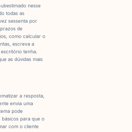
 subestimado nesse
do todas as
vez sessenta por
 prazos de
ios, como calcular o
ntas, escreva a
escritório tenha.
que as dúvidas mais
omatizar a resposta,
ente envia uma
stema pode
 básicos para que o
mar com o cliente