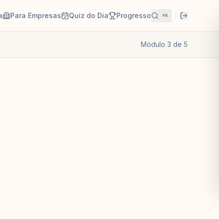
a
Para Empresas
Quiz do Dia
Progresso
⌘K
Módulo
3
de
5