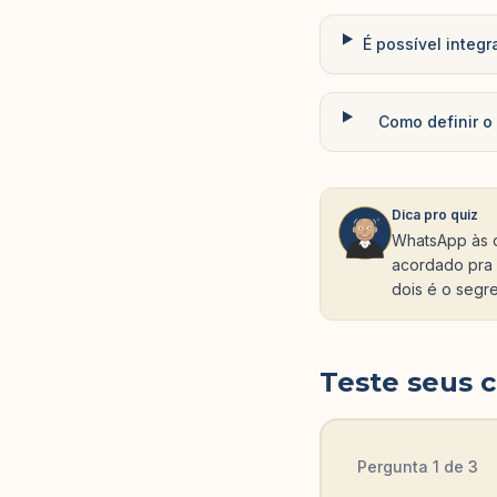
É possível integ
Como definir 
Dica pro quiz
WhatsApp às d
acordado pra 
dois é o segr
Teste seus 
Pergunta
1
de
3