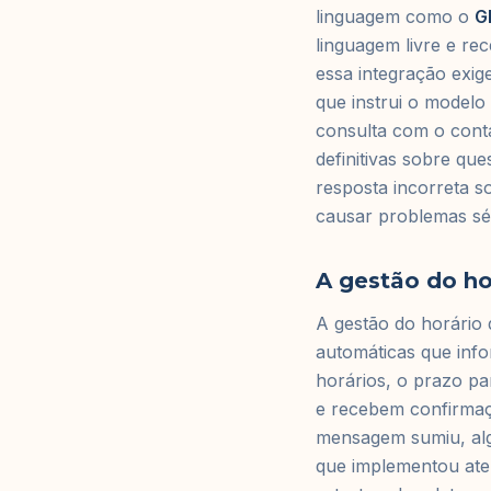
linguagem como o
G
linguagem livre e re
essa integração exi
que instrui o model
consulta com o conta
definitivas sobre qu
resposta incorreta s
causar problemas sér
A gestão do ho
A gestão do horário 
automáticas que inf
horários, o prazo p
e recebem confirmaçã
mensagem sumiu, algu
que implementou at