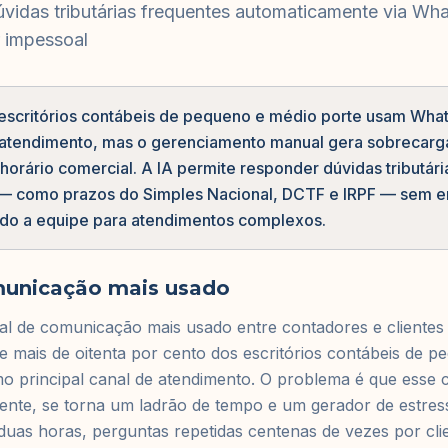
vidas tributárias frequentes automaticamente via Wh
r impessoal
escritórios contábeis de pequeno e médio porte usam Wh
de atendimento, mas o gerenciamento manual gera sobreca
orário comercial. A IA permite responder dúvidas tributári
— como prazos do Simples Nacional, DCTF e IRPF — sem er
ndo a equipe para atendimentos complexos.
municação mais usado
 de comunicação mais usado entre contadores e clientes n
 mais de oitenta por cento dos escritórios contábeis de p
principal canal de atendimento. O problema é que esse 
nte, se torna um ladrão de tempo e um gerador de estre
duas horas, perguntas repetidas centenas de vezes por clie