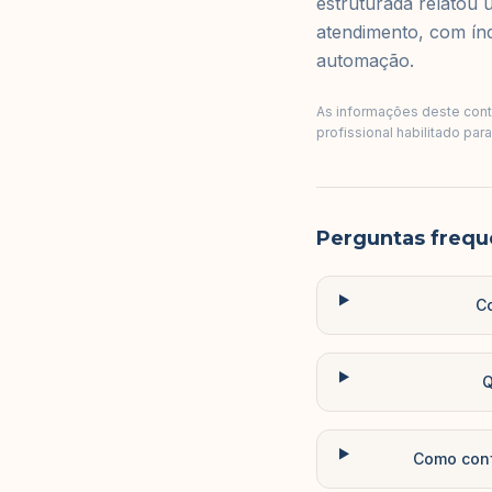
estruturada relatou
atendimento, com índi
automação.
As informações deste conte
profissional habilitado par
Perguntas frequ
Co
Q
Como conf