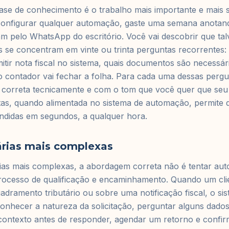
ase de conhecimento é o trabalho mais importante e mais
configurar qualquer automação, gaste uma semana anotan
 pelo WhatsApp do escritório. Você vai descobrir que tal
 se concentram em vinte ou trinta perguntas recorrentes:
ir nota fiscal no sistema, quais documentos são necessár
 contador vai fechar a folha. Para cada uma dessas pergu
a, correta tecnicamente e com o tom que você quer que seu 
tas, quando alimentada no sistema de automação, permite 
didas em segundos, a qualquer hora.
árias mais complexas
rias mais complexas, a abordagem correta não é tentar aut
rocesso de qualificação e encaminhamento. Quando um cli
dramento tributário ou sobre uma notificação fiscal, o si
nhecer a natureza da solicitação, perguntar alguns dados
contexto antes de responder, agendar um retorno e confir