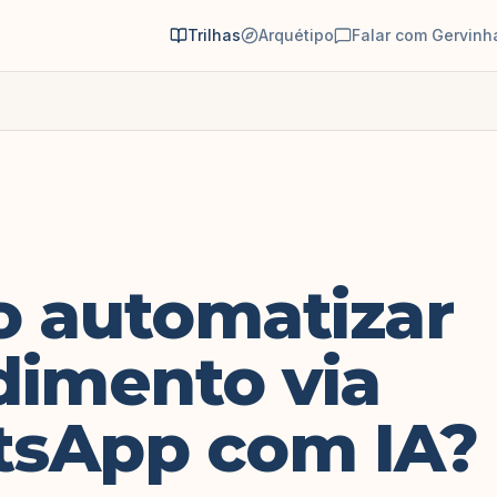
Trilhas
Arquétipo
Falar com Gervinh
 automatizar
dimento via
sApp com IA?