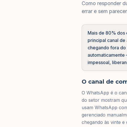
Como responder dú
errar e sem parece
Mais de 80% dos 
principal canal 
chegando fora do h
automaticamente 
impessoal, libera
O canal de co
O WhatsApp é o canal
do setor mostram que
usam WhatsApp como 
gerenciado manualme
chegando às vinte e 