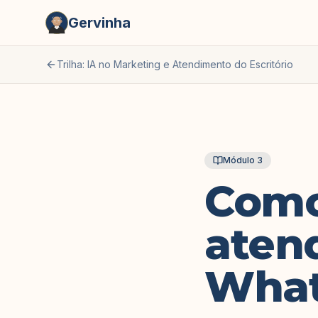
Gervinha
Trilha: IA no Marketing e Atendimento do Escritório
Módulo
3
Como
aten
What