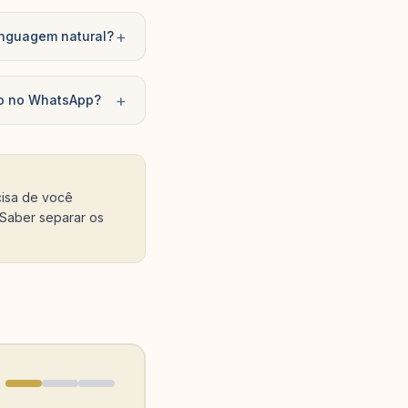
+
linguagem natural?
+
no no WhatsApp?
cisa de você
 Saber separar os