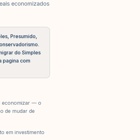
reais economizados
ples, Presumido,
conservadorismo.
igrar do Simples
a pagina com
ai economizar — o
são de mudar de
to em investimento