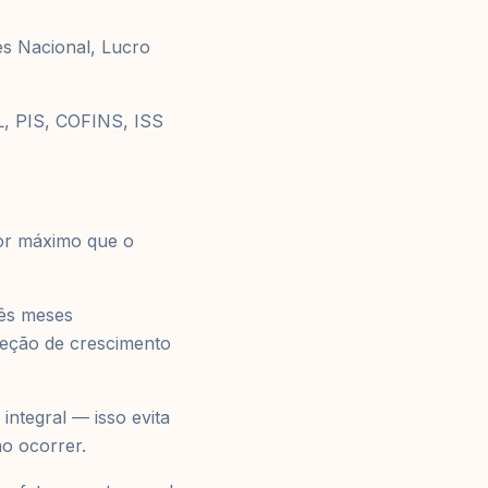
es Nacional, Lucro
LL, PIS, COFINS, ISS
lor máximo que o
rês meses
jeção de crescimento
integral — isso evita
o ocorrer.