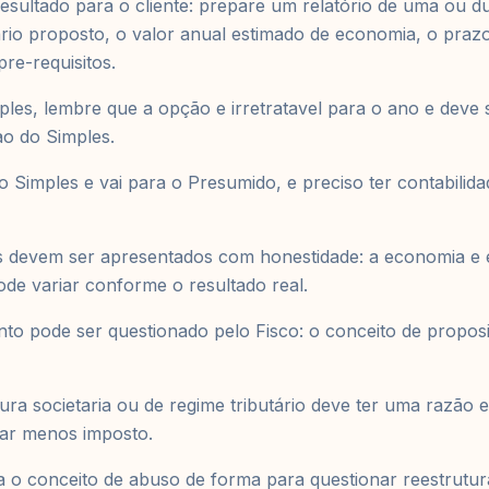
sultado para o cliente: prepare um relatório de uma ou d
ario proposto, o valor anual estimado de economia, o praz
re-requisitos.
les, lembre que a opção e irretratavel para o ano e deve se
ao do Simples.
no Simples e vai para o Presumido, e preciso ter contabili
ões devem ser apresentados com honestidade: a economia e
ode variar conforme o resultado real.
o pode ser questionado pelo Fisco: o conceito de proposi
ra societaria ou de regime tributário deve ter uma razão 
ar menos imposto.
a o conceito de abuso de forma para questionar reestrutu