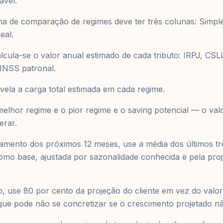
avel.
lha de comparação de regimes deve ter três colunas: Simpl
eal.
lcula-se o valor anual estimado de cada tributo: IRPJ, CS
 INSS patronal.
evela a carga total estimada em cada regime.
melhor regime e o pior regime e o saving potencial — o va
erar.
ramento dos próximos 12 meses, use a média dos últimos t
como base, ajustada por sazonalidade conhecida e pela pro
 use 80 por cento da projeção do cliente em vez do valor 
ue pode não se concretizar se o crescimento projetado nã