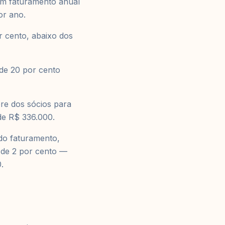
om faturamento anual
or ano.
r cento, abaixo dos
de 20 por cento
re dos sócios para
de R$ 336.000.
do faturamento,
 de 2 por cento —
.