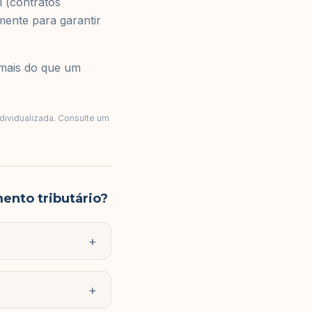
l (contratos
mente para garantir
mais do que um
ndividualizada. Consulte um
ento tributário?
+
+