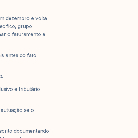
em dezembro e volta
ecífico; grupo
nar o faturamento e
is antes do fato
o.
sivo e tributário
 autuação se o
 escrito documentando