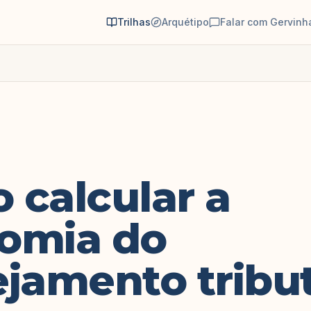
Trilhas
Arquétipo
Falar com Gervinh
 calcular a
omia do
jamento tribut