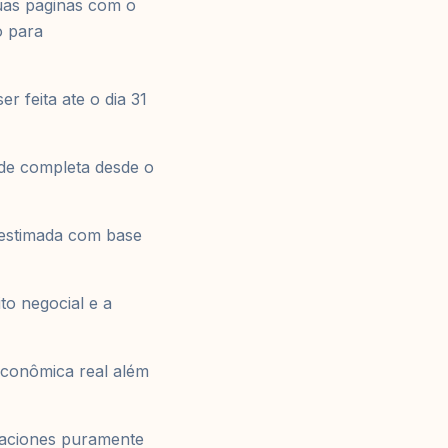
uas paginas com o
o para
r feita ate o dia 31
dade completa desde o
 estimada com base
to negocial e a
econômica real além
raciones puramente