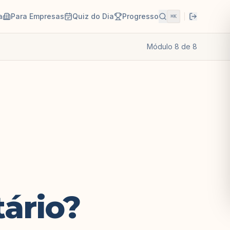
a
Para Empresas
Quiz do Dia
Progresso
⌘K
Módulo
8
de
8
ário?