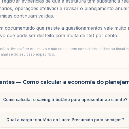
 registrar evidências de que a estrutura tem substancia rea
narios, operações efetivas) e revisar o planejamento anual
micas continuam validas.
 documentado que resiste a questionamentos vale muito 
vo que pode ser desfeito com multa de 150 por cento.
údo têm caráter educativo e não constituem consultoria jurídica ou fiscal i
a análise do seu caso específico.
entes
— Como calcular a economia do planejam
Como calcular o saving tributário para apresentar ao cliente?
Qual a carga tributária do Lucro Presumido para serviços?