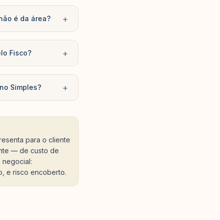
+
 não é da área?
+
lo Fisco?
+
 no Simples?
esenta para o cliente
nte — de custo de
 negocial:
, e risco encoberto.