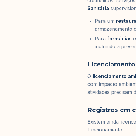
cosméticos, serviços
Sanitária
supervision
Para um
restaur
armazenamento de
Para
farmácias e
incluindo a pres
Licenciamento
O
licenciamento am
com impacto ambienta
atividades precisam 
Registros em c
Existem ainda licenç
funcionamento: