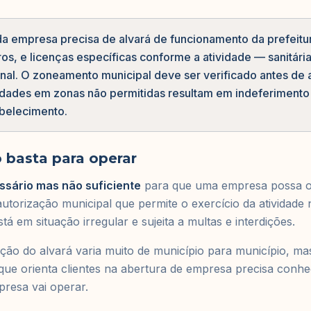
a empresa precisa de alvará de funcionamento da prefeit
s, e licenças específicas conforme a atividade — sanitária
onal. O zoneamento municipal deve ser verificado antes de a
vidades em zonas não permitidas resultam em indeferimento 
abelecimento.
 basta para operar
ssário mas não suficiente
para que uma empresa possa o
utorização municipal que permite o exercício da atividade n
á em situação irregular e sujeita a multas e interdições.
ão do alvará varia muito de município para município, ma
ue orienta clientes na abertura de empresa precisa conh
resa vai operar.