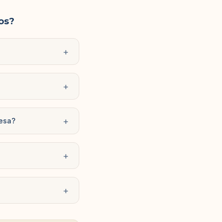
os?
+
+
+
resa?
+
+