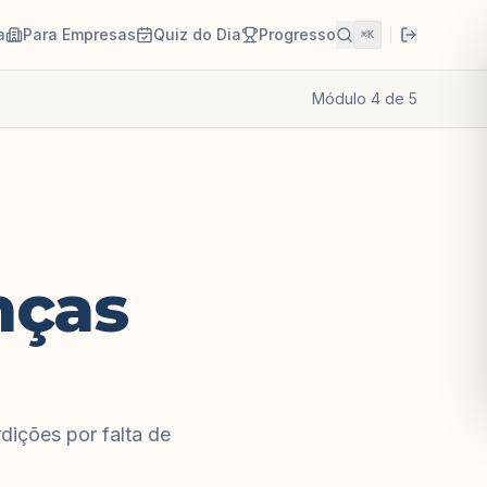
a
Para Empresas
Quiz do Dia
Progresso
⌘K
Módulo
4
de
5
nças
rdições por falta de