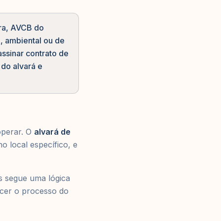
ura, AVCB do
, ambiental ou de
ssinar contrato de
do alvará e
perar. O
alvará de
o local específico, e
s segue uma lógica
ecer o processo do