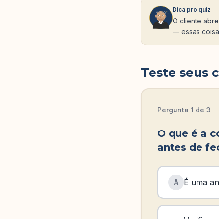
Dica pro quiz
O cliente abre
— essas coisa
Teste seus 
Pergunta
1
de
3
O que é a co
antes de fe
É uma aná
A