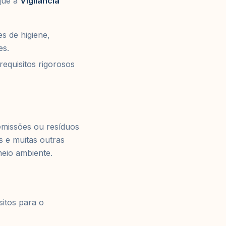
 que a
Vigilância
es de higiene,
es.
 requisitos rigorosos
emissões ou resíduos
s e muitas outras
meio ambiente.
sitos para o