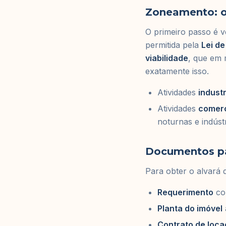
Zoneamento: o
O primeiro passo é v
permitida pela
Lei d
viabilidade
, que em 
exatamente isso.
Atividades
industr
Atividades
comerc
noturnas e indúst
Documentos par
Para obter o alvará 
Requerimento
co
Planta do imóvel
Contrato de loc