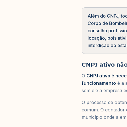
Além do CNPJ, tod
Corpo de Bombeiro
conselho profissi
locação, pois ati
interdição do est
CNPJ ativo não
O
CNPJ ativo é nece
funcionamento
é a a
sem ele a empresa est
O processo de obtenç
comum. O contador q
município onde a emp