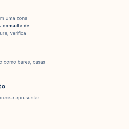
 em uma zona
 A
consulta de
ra, verifica
cto como bares, casas
to
recisa apresentar: