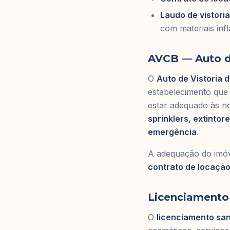
Laudo de vistori
com materiais inf
AVCB — Auto d
O
Auto de Vistoria
estabelecimento que
estar adequado às no
sprinklers, extintor
emergência
.
A adequação do imóve
contrato de locaçã
Licenciamento 
O
licenciamento san