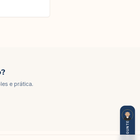
o?
es e prática.
PERGUNTE