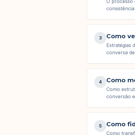
O processo 
consistência
Como ven
3
Estratégias
conversa de
Como mon
4
Como estrutu
conversão e
Como fid
5
Como transf