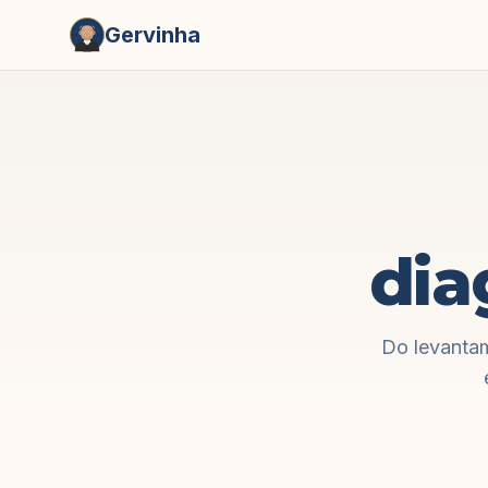
Gervinha
dia
Do levantam