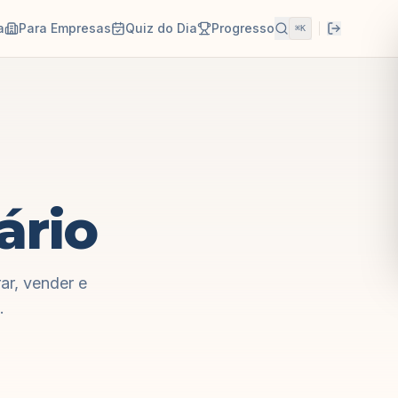
a
Para Empresas
Quiz do Dia
Progresso
⌘K
ário
ar, vender e
.