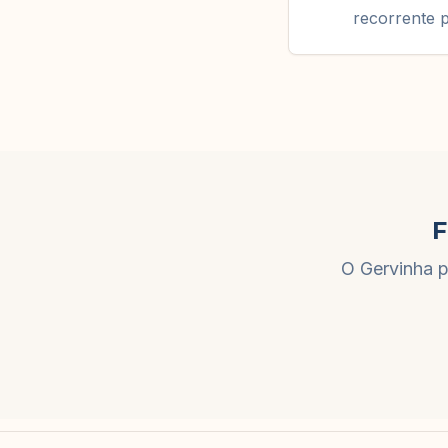
recorrente p
F
O Gervinha p