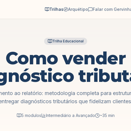
Trilhas
Arquétipo
Falar com Gervinh
Trilha Educacional
Como vender
gnóstico tribut
ento ao relatório: metodologia completa para estrutur
entregar diagnósticos tributários que fidelizam clientes
5
modulos
Intermediário a Avançado
~35 min