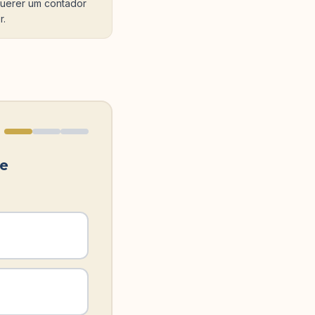
 querer um contador
r.
de