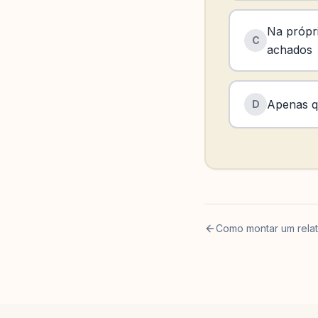
Na própr
C
achados
Apenas qu
D
Como montar um relató