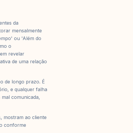
entes da
torar mensalmente
 tempo' ou 'Além do
omo o
em revelar
tativa de uma relação
ão de longo prazo. É
rio, e qualquer falha
a mal comunicada,
 mostram ao cliente
do conforme