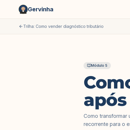
Gervinha
Trilha:
Como vender diagnóstico tributário
Módulo
5
Como 
após
Como transformar u
recorrente para o es