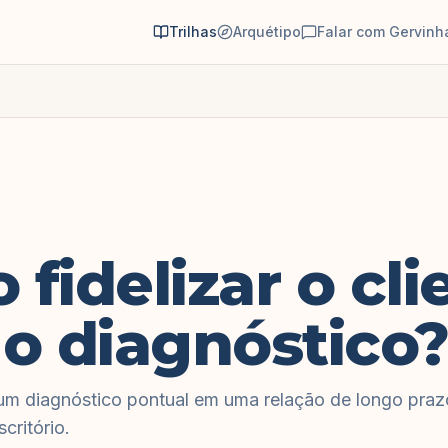
Trilhas
Arquétipo
Falar com Gervinh
fidelizar o cli
 o diagnóstico
m diagnóstico pontual em uma relação de longo prazo
critório.