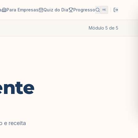
a
Para Empresas
Quiz do Dia
Progresso
⌘K
Módulo
5
de
5
ente
?
 e receita