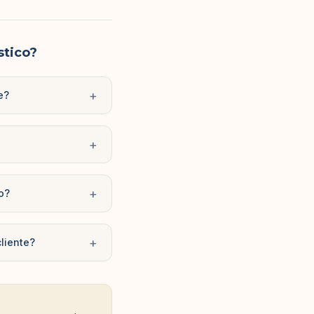
stico?
+
e?
+
+
o?
+
liente?