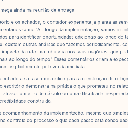
meça ainda na reunião de entrega.
tório e os achados, o contador experiente já planta as sem
mentários como 'Ao longo da implementação, vamos moni
ados para identificar oportunidades adicionais ao longo do
je, existem outras análises que fazemos periodicamente, c
mpacto da reforma tributária nos seus negócios, que pod
nais ao longo do tempo.' Esses comentários criam a expec
nar explicitamente pela venda imediata.
achados é a fase mais crítica para a construção da relaç
escritório demonstra na prática o que prometeu no relató
 atraso, um erro de cálculo ou uma dificuldade inesperad
credibilidade construída.
de acompanhamento da implementação, mesmo que simples,
á no controle do processo e que cada passo está sendo da