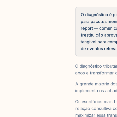
O diagnóstico é po
para pacotes men
report — comunica
(restituição aprov
tangível para comp
de eventos releva
O diagnóstico tribut
anos e transformar c
A grande maioria dos 
implementa os achado
Os escritórios mais 
relação consultiva c
maximizar essa trans