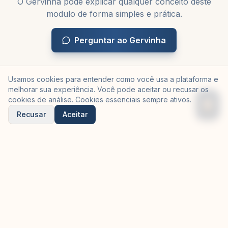
O Gervinha pode explicar qualquer conceito deste
modulo de forma simples e prática.
Perguntar ao Gervinha
Usamos cookies para entender como você usa a plataforma e
melhorar sua experiência. Você pode aceitar ou recusar os
cookies de análise. Cookies essenciais sempre ativos.
Recusar
Aceitar
©
2026
Gervinha — criado pela
Equilibria Tech
em parceria
com a
OSP Soluções de Negócio
Trilhas
Manifesto
Meu Progresso
Quem fez
Para Empresas