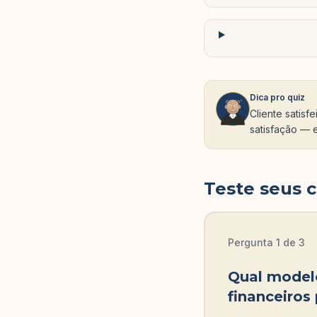
Dica pro quiz
Cliente satisf
satisfação — e
Teste seus 
Pergunta
1
de
3
Qual modelo
financeiros