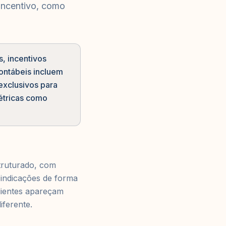
incentivo, como
, incentivos
contábeis incluem
exclusivos para
étricas como
truturado, com
r indicações de forma
lientes apareçam
ferente.