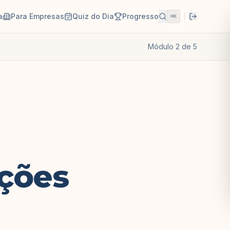
a
Para Empresas
Quiz do Dia
Progresso
⌘K
Módulo
2
de
5
ções