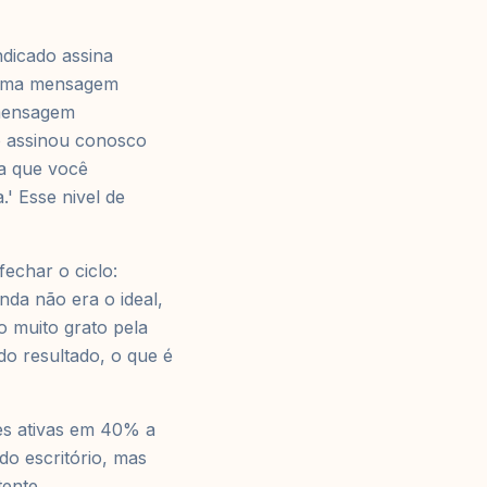
dicado assina
. Uma mensagem
 mensagem
go assinou conosco
a que você
.' Esse nivel de
echar o ciclo:
da não era o ideal,
 muito grato pela
do resultado, o que é
es ativas em 40% a
do escritório, mas
tente.