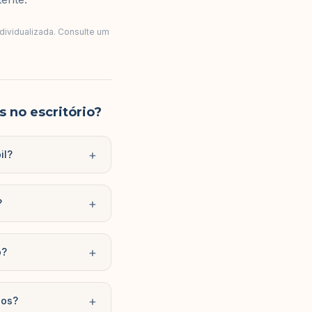
ndividualizada. Consulte um
 no escritório?
+
il?
+
?
+
o?
+
dos?