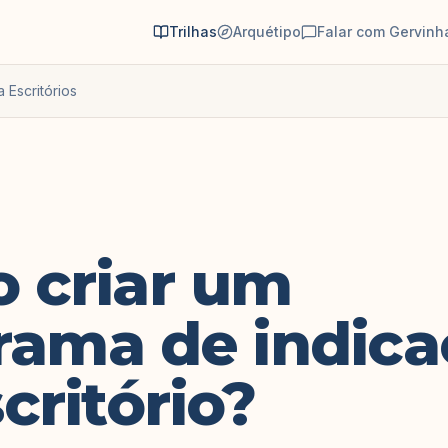
Trilhas
Arquétipo
Falar com Gervinh
a Escritórios
 criar um
rama de indica
critório?