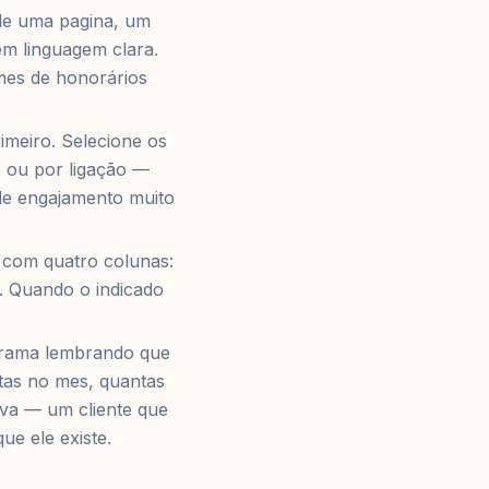
 de uma pagina, um
m linguagem clara.
mes de honorários
imeiro. Selecione os
e ou por ligação —
de engajamento muito
 com quatro colunas:
o. Quando o indicado
grama lembrando que
itas no mes, quantas
iva — um cliente que
e ele existe.