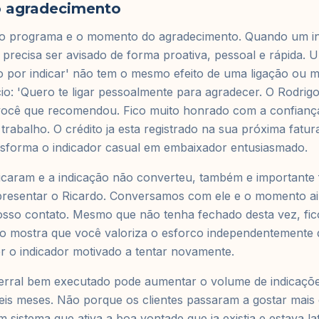
 agradecimento
do programa e o momento do agradecimento. Quando um in
r precisa ser avisado de forma proativa, pessoal e rápida
do por indicar' não tem o mesmo efeito de uma ligação ou
io: 'Quero te ligar pessoalmente para agradecer. O Rodri
i você que recomendou. Fico muito honrado com a confianç
abalho. O crédito ja esta registrado na sua próxima fatura
sforma o indicador casual em embaixador entusiasmado.
dicaram e a indicação não converteu, também e importante f
presentar o Ricardo. Conversamos com ele e o momento ain
sso contato. Mesmo que não tenha fechado desta vez, fico
to mostra que você valoriza o esforco independentemente 
r o indicador motivado a tentar novamente.
rral bem executado pode aumentar o volume de indicaçõ
is meses. Não porque os clientes passaram a gostar mais 
sistema que ativa a boa vontade que ja existia e estava la