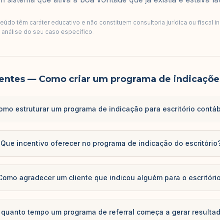
údo têm caráter educativo e não constituem consultoria jurídica ou fiscal i
a análise do seu caso específico.
entes
— Como criar um programa de indicações
omo estruturar um programa de indicação para escritório contáb
Que incentivo oferecer no programa de indicação do escritório
Como agradecer um cliente que indicou alguém para o escritóri
 quanto tempo um programa de referral começa a gerar resulta