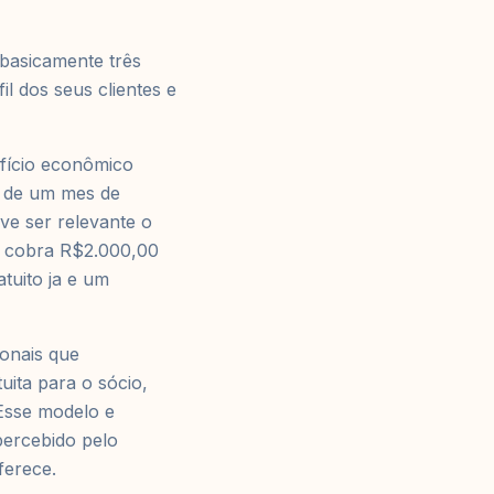
 basicamente três
l dos seus clientes e
efício econômico
o de um mes de
ve ser relevante o
e cobra R$2.000,00
tuito ja e um
ionais que
ita para o sócio,
 Esse modelo e
percebido pelo
ferece.