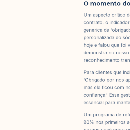
O momento do
Um aspecto crítico 
contrato, o indicado
generica de 'obriga
personalizada do sóc
hoje e falou que fo
demonstra no nosso tr
reconhecimento tran
Para clientes que in
'Obrigado por nos a
mas ele ficou com no
confiança.' Esse ges
essencial para mante
Um programa de refe
80% nos primeiros se
porque você criou um 