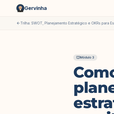
Gervinha
Trilha: SWOT, Planejamento Estratégico e OKRs para Esc
Módulo
3
Como
plan
estra