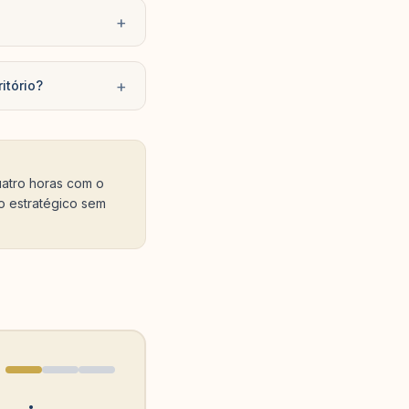
+
+
itório?
uatro horas com o
o estratégico sem