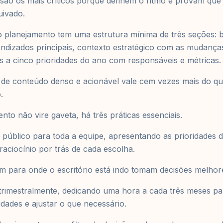
 são os mais críticos porque definem o ritmo e provam que
uivado.
o planejamento tem uma estrutura mínima de três seções: 
ndizados principais, contexto estratégico com as mudança
rês a cinco prioridades do ano com responsáveis e métricas.
de conteúdo denso e acionável vale cem vezes mais do 
.
nto não vire gaveta, há três práticas essenciais.
o público para toda a equipe, apresentando as prioridades
raciocínio por trás de cada escolha.
 para onde o escritório está indo tomam decisões melhores
trimestralmente, dedicando uma hora a cada três meses par
dades e ajustar o que necessário.