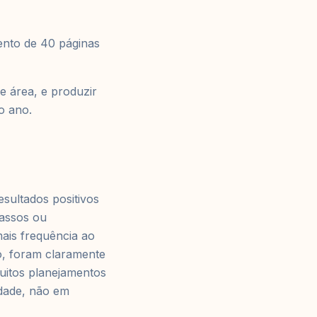
ento de 40 páginas
e área, e produzir
o ano.
sultados positivos
cassos ou
ais frequência ao
o, foram claramente
uitos planejamentos
dade, não em