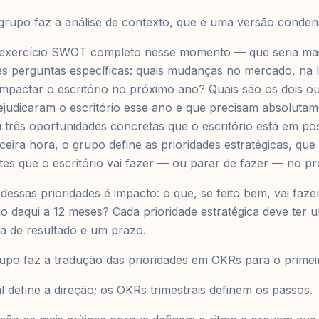
grupo faz a análise de contexto, que é uma versão conde
 exercício SWOT completo nesse momento — que seria ma
s perguntas específicas: quais mudanças no mercado, na l
impactar o escritório no próximo ano? Quais são os dois ou
ejudicaram o escritório esse ano e que precisam absolutam
 três oportunidades concretas que o escritório está em po
eira hora, o grupo define as prioridades estratégicas, que 
tes que o escritório vai fazer — ou parar de fazer — no p
 dessas prioridades é impacto: o que, se feito bem, vai faz
rio daqui a 12 meses? Cada prioridade estratégica deve ter
ca de resultado e um prazo.
upo faz a tradução das prioridades em OKRs para o primeir
 define a direção; os OKRs trimestrais definem os passos.