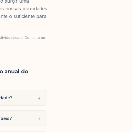
do surgir uma
as nossas prioridades
nte o suficiente para
ndividualizada. Consulte um
o anual do
+
idade?
+
ábeis?