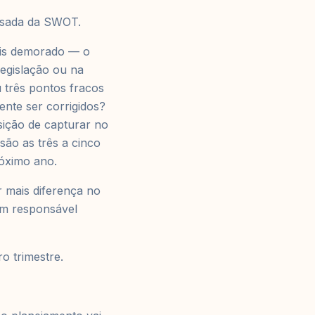
nsada da SWOT.
is demorado — o
egislação ou na
 três pontos fracos
ente ser corrigidos?
sição de capturar no
são as três a cinco
róximo ano.
er mais diferença no
 um responsável
o trimestre.