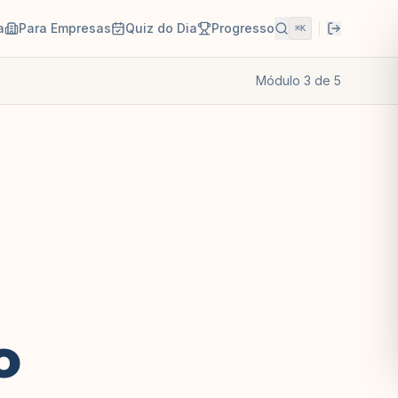
a
Para Empresas
Quiz do Dia
Progresso
⌘K
Módulo
3
de
5
o