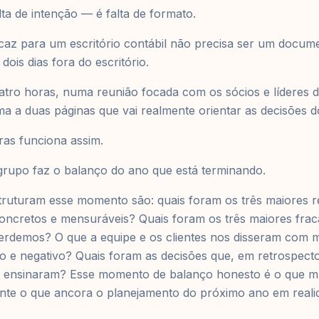
ta de intenção — é falta de formato.
caz para um escritório contábil não precisa ser um docum
ois dias fora do escritório.
atro horas, numa reunião focada com os sócios e líderes d
 a duas páginas que vai realmente orientar as decisões d
oras funciona assim.
grupo faz o balanço do ano que está terminando.
ruturam esse momento são: quais foram os três maiores re
oncretos e mensuráveis? Quais foram os três maiores fra
erdemos? O que a equipe e os clientes nos disseram com m
vo e negativo? Quais foram as decisões que, em retrospect
as ensinaram? Esse momento de balanço honesto é o que m
nte o que ancora o planejamento do próximo ano em reali