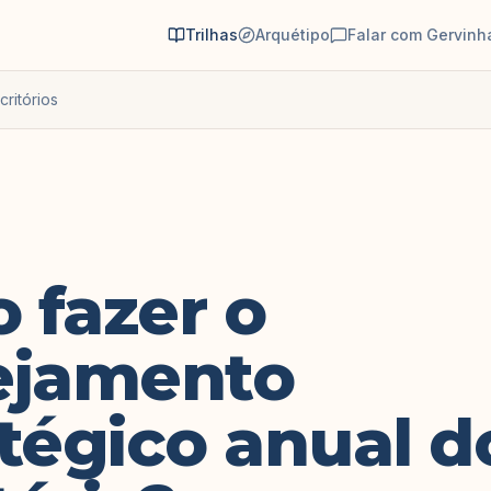
Trilhas
Arquétipo
Falar com Gervinh
ritórios
 fazer o
ejamento
tégico anual d