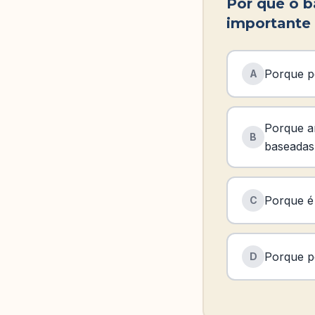
Por que o b
importante 
Porque p
A
Porque a
B
baseadas
Porque é 
C
Porque p
D