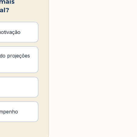
 mais
al?
motivação
ndo projeções
sempenho