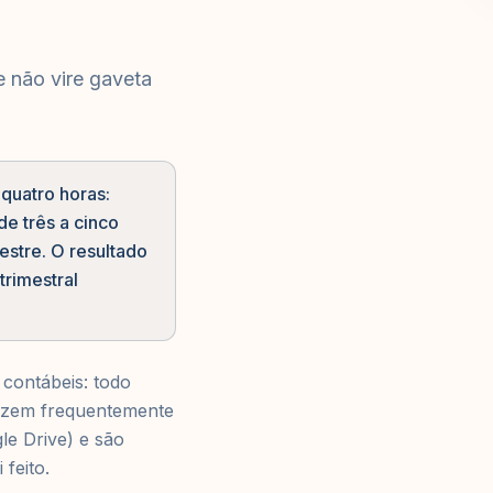
e não vire gaveta
 quatro horas:
e três a cinco
estre. O resultado
trimestral
 contábeis: todo
fazem frequentemente
e Drive) e são
feito.