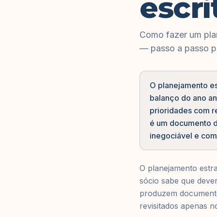
escri
Como fazer um plan
— passo a passo pa
O planejamento est
balanço do ano an
prioridades com r
é um documento de
inegociável e com
O planejamento estra
sócio sabe que dever
produzem documentos
revisitados apenas no