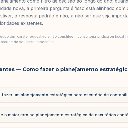
planejamento como filtro de decisão ao longo do ano: quan
ade nova, a primeira pergunta é 'isso está alinhado com 
stiver, a resposta padrão é não, a não ser que seja importa
ioridades existentes.
údo têm caráter educativo e não constituem consultoria jurídica ou fiscal i
a análise do seu caso específico.
entes
— Como fazer o planejamento estratégic
fazer um planejamento estratégico para escritório de contabil
 é o maior erro no planejamento estratégico de escritórios cont