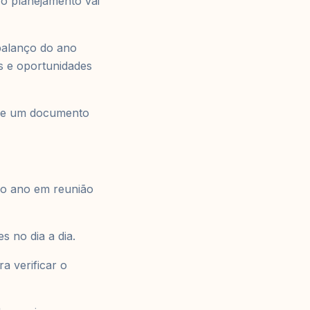
 o planejamento vai
balanço do ano
s e oportunidades
que um documento
 do ano em reunião
 no dia a dia.
a verificar o