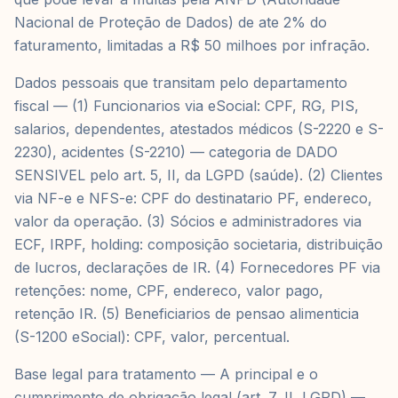
Nacional de Proteção de Dados) de ate 2% do
faturamento, limitadas a R$ 50 milhoes por infração.
Dados pessoais que transitam pelo departamento
fiscal — (1) Funcionarios via eSocial: CPF, RG, PIS,
salarios, dependentes, atestados médicos (S-2220 e S-
2230), acidentes (S-2210) — categoria de DADO
SENSIVEL pelo art. 5, II, da LGPD (saúde). (2) Clientes
via NF-e e NFS-e: CPF do destinatario PF, endereco,
valor da operação. (3) Sócios e administradores via
ECF, IRPF, holding: composição societaria, distribuição
de lucros, declarações de IR. (4) Fornecedores PF via
retenções: nome, CPF, endereco, valor pago,
retenção IR. (5) Beneficiarios de pensao alimenticia
(S-1200 eSocial): CPF, valor, percentual.
Base legal para tratamento — A principal e o
cumprimento de obrigação legal (art. 7, II, LGPD) —