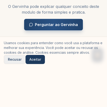
O Gervinha pode explicar qualquer conceito deste
modulo de forma simples e pratica.
Perguntar ao Gervinha
Usamos cookies para entender como você usa a plataforma e
melhorar sua experiência. Você pode aceitar ou recusar os
cookies de análise. Cookies essenciais sempre ativos.
Recusar
Aceitar
©
2026
Gervinha — criado pela
Equilibria Tech
em parceria
com a
OSP Soluções de Negócio
Trilhas
Manifesto
Meu Progresso
Quem fez
Para Empresas