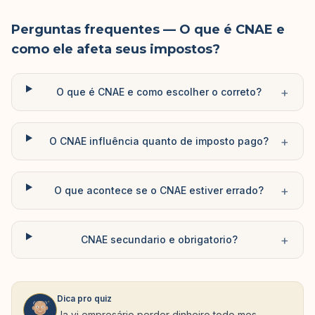
Perguntas frequentes
— O que é CNAE e
como ele afeta seus impostos?
+
O que é CNAE e como escolher o correto?
+
O CNAE influência quanto de imposto pago?
+
O que acontece se o CNAE estiver errado?
+
CNAE secundario e obrigatorio?
Dica pro quiz
Ja vi empresário perder dinheiro todo mes