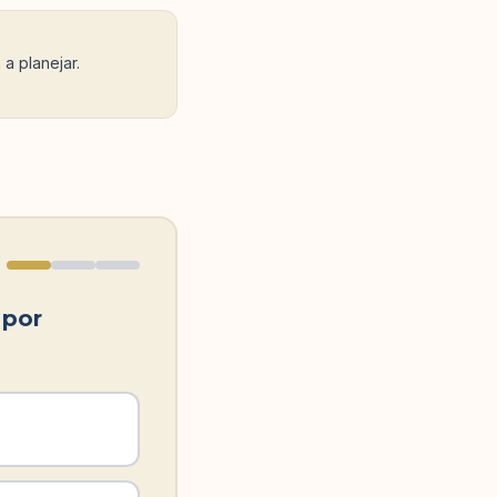
a planejar.
 por