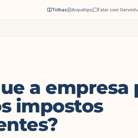
Trilhas
Arquétipo
Falar com Gervinh
que a empresa
os impostos
entes?