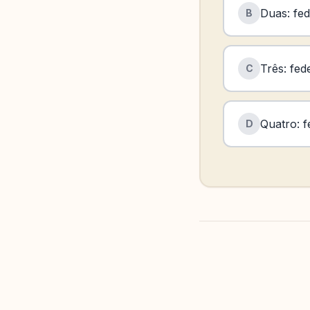
Duas: fed
B
Três: fed
C
Quatro: fe
D