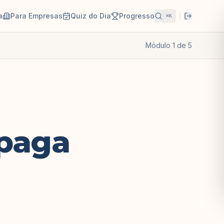
a
Para Empresas
Quiz do Dia
Progresso
⌘K
Módulo
1
de
5
 paga