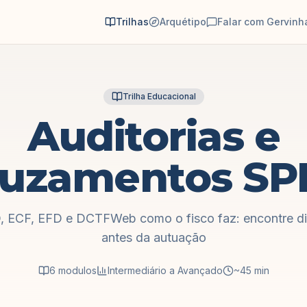
Trilhas
Arquétipo
Falar com Gervinh
Trilha Educacional
Auditorias e
ruzamentos SP
, ECF, EFD e DCTFWeb como o fisco faz: encontre di
antes da autuação
6
modulos
Intermediário a Avançado
~45 min