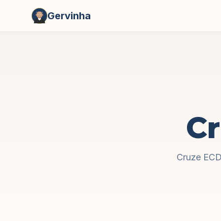
Gervinha
C
Cruze ECD