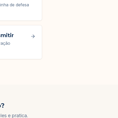
inha de defesa
mitir
ração
o?
es e pratica.