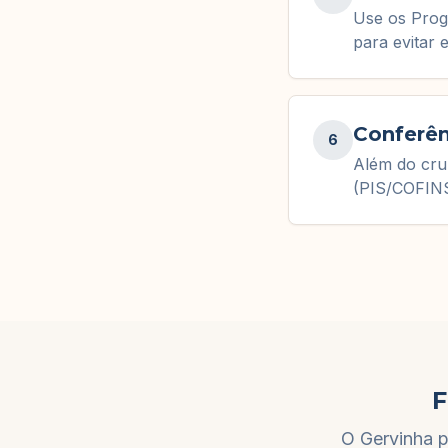
Use os Prog
para evitar 
Conferên
6
Além do cru
(PIS/COFINS
F
O Gervinha p