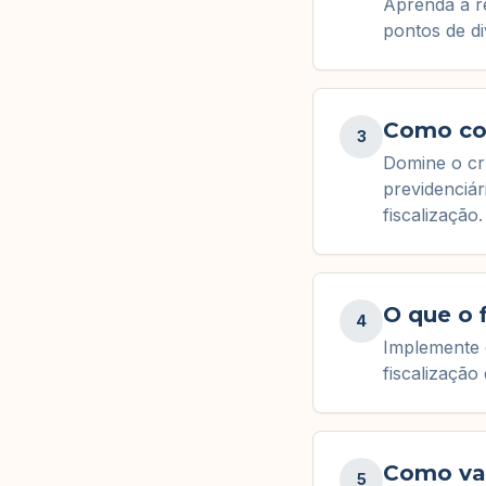
Aprenda a re
pontos de di
Como co
3
Domine o cr
previdenciár
fiscalização.
O que o 
4
Implemente 
fiscalização
Como val
5