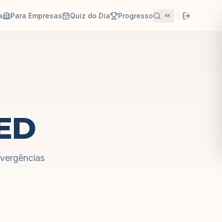
a
Para Empresas
Quiz do Dia
Progresso
⌘K
ED
vergências