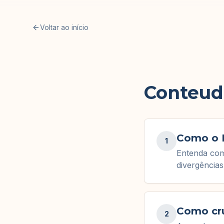
Voltar ao início
Conteudo
Como o 
1
Entenda com
divergência
Como cru
2