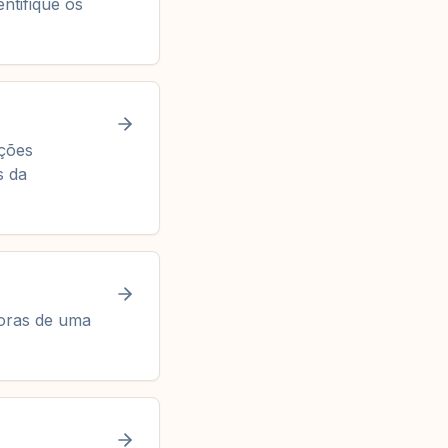
entifique os
ições
s da
horas de uma