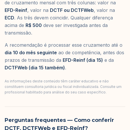
de cruzamento mensal com três colunas: valor na
EFD-Reinf
, valor na
DCTF ou DCTFWeb
, valor na
ECD
. As três devem coincidir. Qualquer diferença
acima de
R$ 500
deve ser investigada antes da
transmissão.
A recomendação é processar esse cruzamento até o
dia 10 do mês seguinte
ao de competência, antes dos
prazos de transmissão da
EFD-Reinf (dia 15)
e da
DCTFWeb (dia 15 também)
.
As informações deste conteúdo têm caráter educativo e não
constituem consultoria jurídica ou fiscal individualizada. Consulte um
profissional habilitado para análise do seu caso específico.
Perguntas frequentes
— Como conferir
DCTF, DCTFWeb e EFD-Reinf?