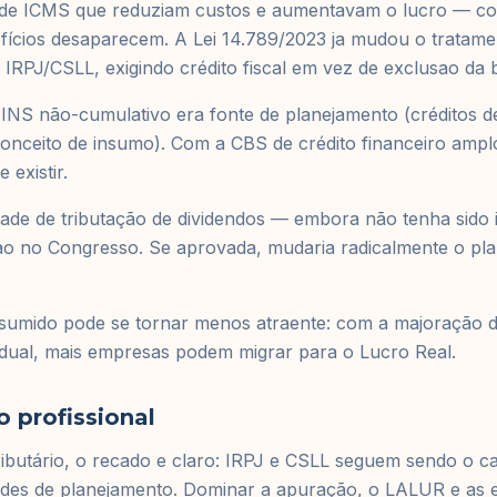
 de ICMS que reduziam custos e aumentavam o lucro — co
fícios desaparecem. A Lei 14.789/2023 ja mudou o tratam
 IRPJ/CSLL, exigindo crédito fiscal em vez de exclusao da 
INS não-cumulativo era fonte de planejamento (créditos d
conceito de insumo). Com a CBS de crédito financeiro amp
 existir.
idade de tributação de dividendos — embora não tenha sido 
ao no Congresso. Se aprovada, mudaria radicalmente o pl
esumido pode se tornar menos atraente: com a majoração 
 dual, mais empresas podem migrar para o Lucro Real.
o profissional
tributário, o recado e claro: IRPJ e CSLL seguem sendo o 
des de planejamento. Dominar a apuração, o LALUR e as e