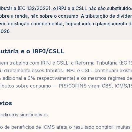
butária (EC 132/2023), o IRPJ e a CSLL não são substituido
 sobre a renda, não sobre o consumo. A tributação de divid
 em legislação complementar, impactando o planejamento de
2026.
utária e o IRPJ/CSLL
uem trabalha com IRPJ e CSLL: a Reforma Tributária (EC 1
u diretamente esses tributos. IRPJ e CSLL continuam exis
% adicional e 9% respectivamente) e os mesmos regimes d
ributos sobre consumo — PIS/COFINS viram CBS, ICMS/IS
etos
diretos significativos.
ão de benefícios de ICMS afeta o resultado contábil: muita