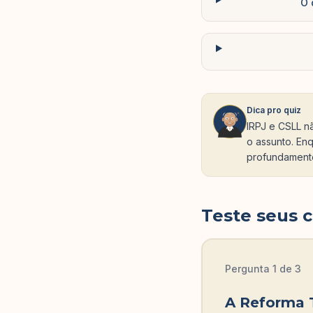
O 
Dica pro quiz
IRPJ e CSLL n
o assunto. En
profundamente
Teste seus 
Pergunta
1
de
3
A Reforma T