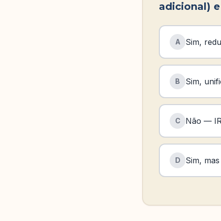
adicional) 
Sim, red
A
Sim, unif
B
Não — IR
C
Sim, mas 
D