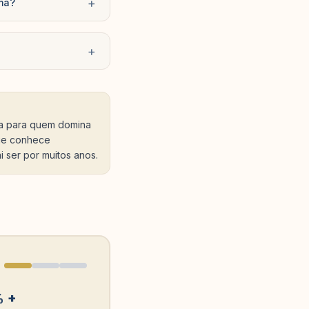
+
rma?
+
ia para quem domina
que conhece
 ser por muitos anos.
% +