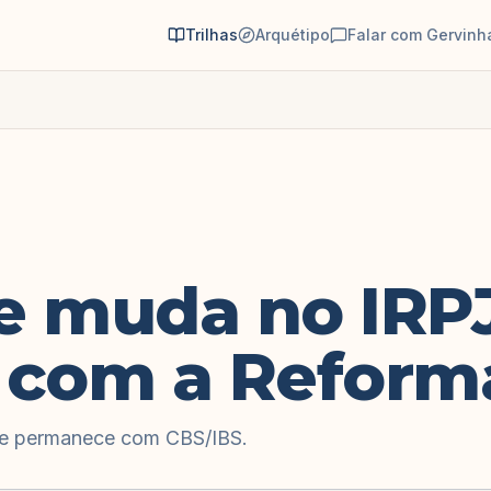
Trilhas
Arquétipo
Falar com Gervinh
e muda no IRPJ
 com a Reform
ue permanece com CBS/IBS.