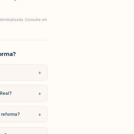
ndividualizada. Consulte um
orma?
+
+
 Real?
+
 reforma?