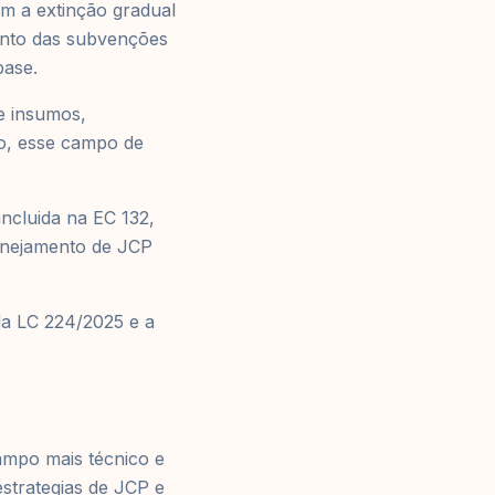
m a extinção gradual
ento das subvenções
base.
e insumos,
lo, esse campo de
incluida na EC 132,
anejamento de JCP
da LC 224/2025 e a
campo mais técnico e
strategias de JCP e