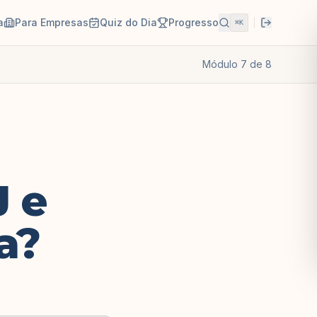
a
Para Empresas
Quiz do Dia
Progresso
⌘K
Módulo
7
de
8
 e
a?