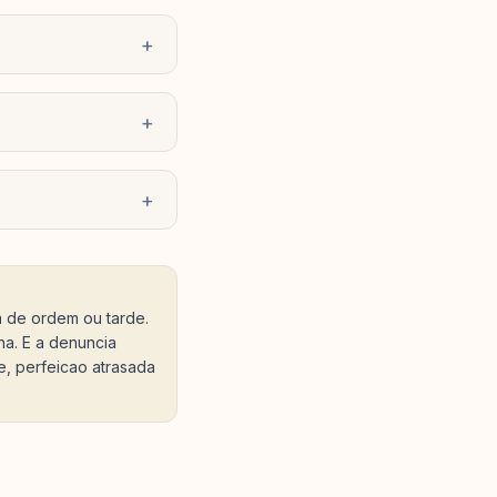
+
+
+
ra de ordem ou tarde.
a. E a denuncia
e, perfeicao atrasada