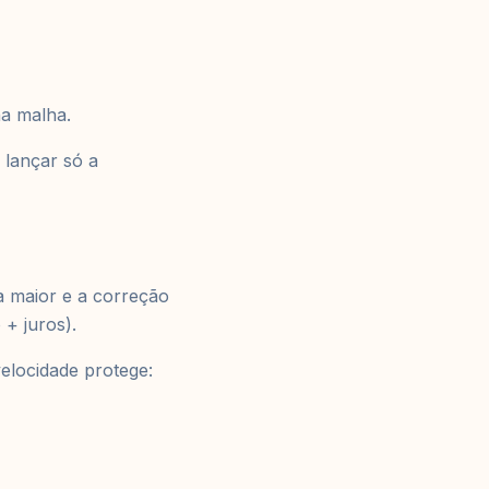
na malha.
 lançar só a
 a maior e a correção
 + juros).
velocidade protege: