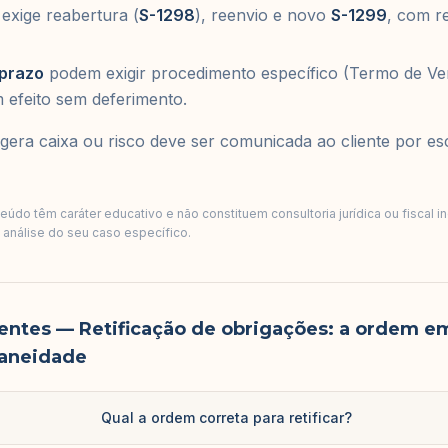
 exige reabertura (
S-1298
), reenvio e novo
S-1299
, com r
 prazo
podem exigir procedimento específico (Termo de Ver
efeito sem deferimento.
 gera caixa ou risco deve ser comunicada ao cliente por es
údo têm caráter educativo e não constituem consultoria jurídica ou fiscal i
a análise do seu caso específico.
entes
— Retificação de obrigações: a ordem em
taneidade
Qual a ordem correta para retificar?