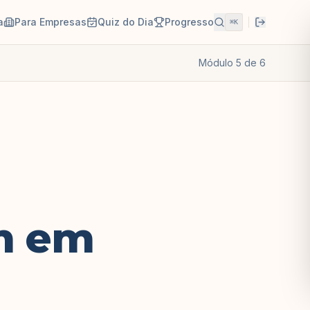
a
Para Empresas
Quiz do Dia
Progresso
⌘K
Módulo
5
de
6
m em