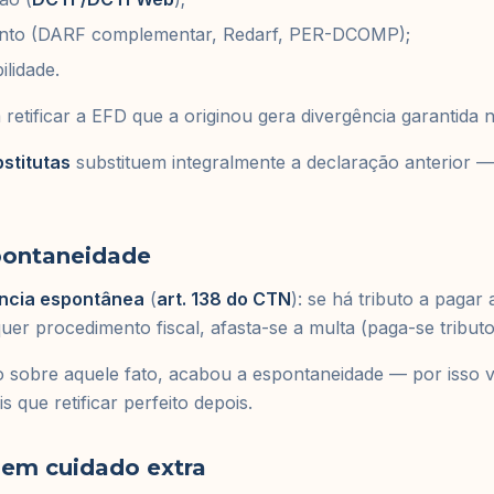
ento (DARF complementar, Redarf, PER-DCOMP);
ilidade.
 retificar a EFD que a originou gera divergência garantida 
bstitutas
substituem integralmente a declaração anterior —
pontaneidade
ncia espontânea
(
art. 138 do CTN
): se há tributo a pagar
quer procedimento fiscal, afasta-se a multa (paga-se tributo
ção sobre aquele fato, acabou a espontaneidade — por isso 
is que retificar perfeito depois.
gem cuidado extra