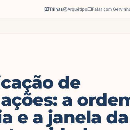
Trilhas
Arquétipo
Falar com Gervinh
icação de
gações: a orde
a e a janela da