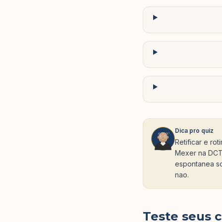
Dica pro quiz
Retificar e ro
Mexer na DCTF
espontanea so
nao.
Teste seus 