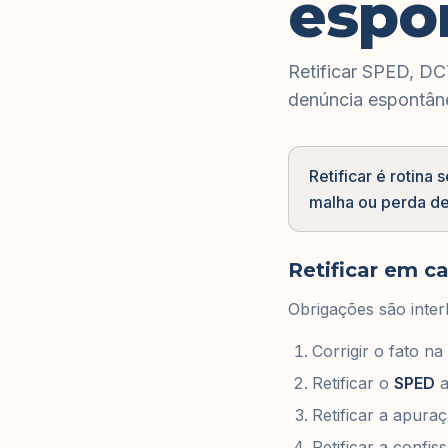
espo
Retificar SPED, DC
denúncia espontân
Retificar é rotina
malha ou perda d
Retificar em c
Obrigações são interl
Corrigir o fato na
Retificar o
SPED
a
Retificar a apura
Retificar a confis