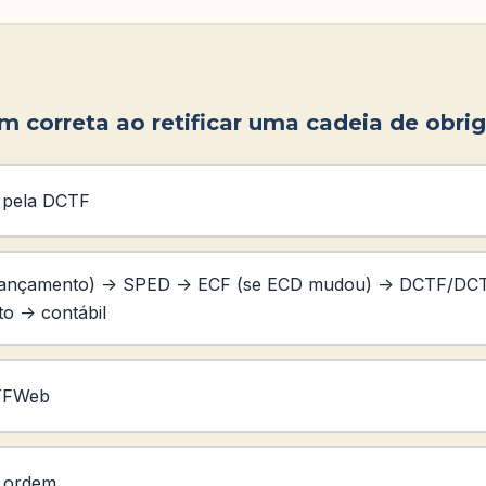
m correta ao retificar uma cadeia de obri
 pela DCTF
lançamento) -> SPED -> ECF (se ECD mudou) -> DCTF/
o -> contábil
TFWeb
 ordem