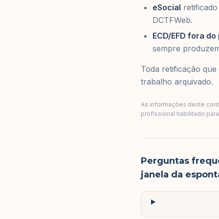
eSocial
retificado
DCTFWeb.
ECD/EFD fora do
sempre produzem 
Toda retificação que
trabalho arquivado.
As informações deste conte
profissional habilitado par
Perguntas frequ
janela da espon