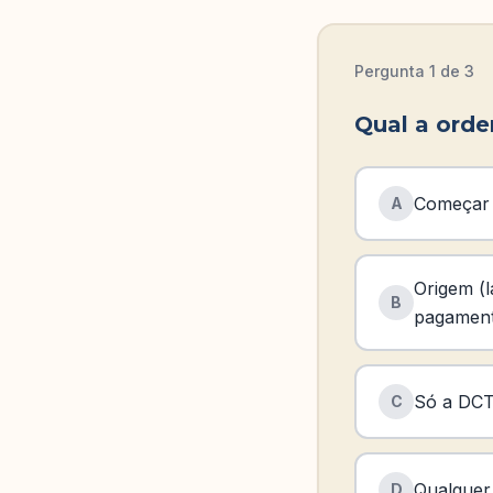
Pergunta
1
de
3
Qual a orde
Começar
A
Origem (
B
pagament
Só a DC
C
Qualquer
D