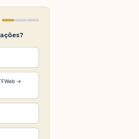
gações?
DCTFWeb ->