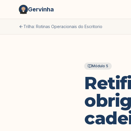
Gervinha
Trilha: Rotinas Operacionais do Escritorio
Módulo
5
Retif
obri
cadei