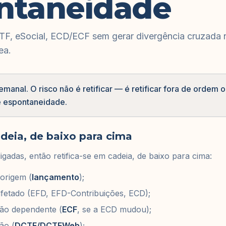
ntaneidade
TF, eSocial, ECD/ECF sem gerar divergência cruzada 
ea.
 semanal. O risco não é retificar — é retificar fora de ordem
e espontaneidade.
adeia, de baixo para cima
igadas, então retifica-se em cadeia, de baixo para cima:
 origem (
lançamento
);
fetado (EFD, EFD-Contribuições, ECD);
ção dependente (
ECF
, se a ECD mudou);
são (
DCTF/DCTFWeb
);