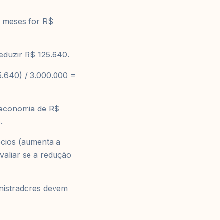
2 meses for R$
eduzir R$ 125.640.
5.640) / 3.000.000 =
 economia de R$
.
ócios (aumenta a
avaliar se a redução
inistradores devem