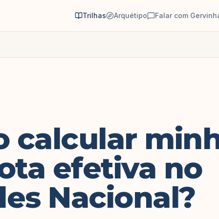
Trilhas
Arquétipo
Falar com Gervinh
 calcular min
ota efetiva no
les Nacional?