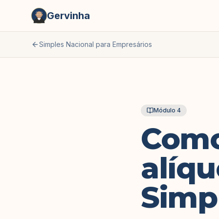
Gervinha
Simples Nacional para Empresários
Módulo
4
Como
alíqu
Simp