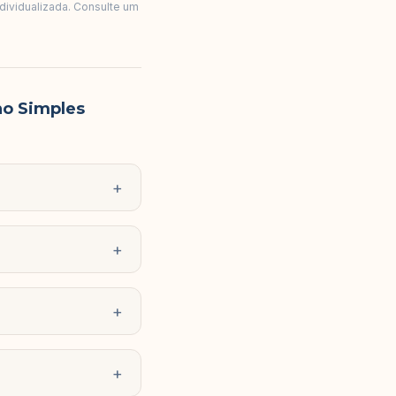
ndividualizada. Consulte um
no Simples
+
+
+
+