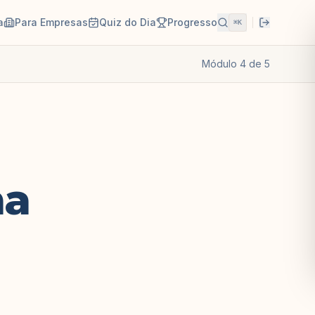
a
Para Empresas
Quiz do Dia
Progresso
⌘K
Módulo
4
de
5
ha