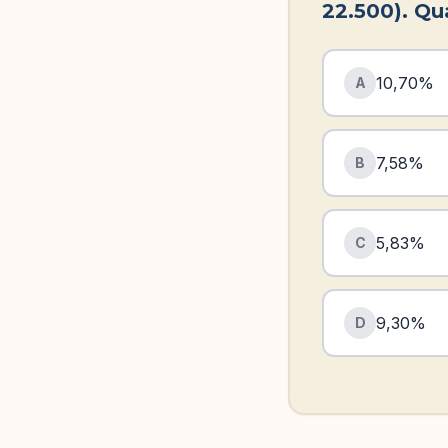
22.500). Qua
10,70%
A
7,58%
B
5,83%
C
9,30%
D