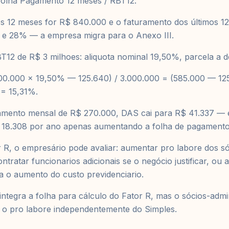
 Folha Pagamento 12 meses / RBT12.
os 12 meses for R$ 840.000 e o faturamento dos últimos 1
R e 28% — a empresa migra para o Anexo III.
12 de R$ 3 milhoes: aliquota nominal 19,50%, parcela a d
.000.000 x 19,50% — 125.640) / 3.000.000 = (585.000 — 12
 = 15,31%.
amento mensal de R$ 270.000, DAS cai para R$ 41.337 —
 18.308 por ano apenas aumentando a folha de pagamento
r R, o empresário pode avaliar: aumentar pro labore dos s
ontratar funcionarios adicionais se o negócio justificar, ou 
 o aumento do custo previdenciario.
integra a folha para cálculo do Fator R, mas o sócios-adm
 o pro labore independentemente do Simples.