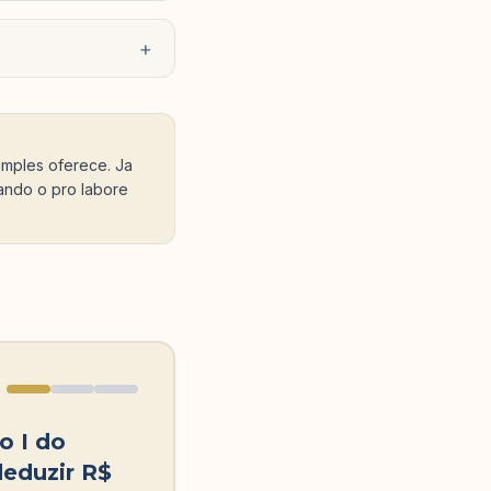
+
imples oferece. Ja
ando o pro labore
o I do
deduzir R$