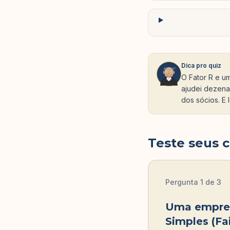
Dica pro quiz
O Fator R e u
ajudei dezena
dos sócios. E 
Teste seus 
Pergunta
1
de
3
Uma empres
Simples (Fa